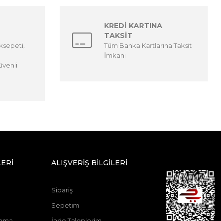
KREDİ KARTINA
TAKSİT
ksepeti,
Tüm Banka Kartlarına Taksit
İmkanı
venli
ERİ
ALIŞVERİŞ BİLGİLERİ
Sipariş
Sepetim
lama
İade Taleplerim