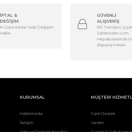
İPTAL &
GÜVENLİ
DEĞİŞİM
ALIŞVERİŞ
14 Güne Kadar İade Değişim
N11, Trendyol, Çiçe
Hakkı
Sahibinden.com,
Hepsiburada'da Gü
Alışveriş İmkanı
KURUMSAL
MÜŞTERİ HİZMETL
Hakkımızda
Canlı Destek
İletişim
Yardım
İade ve Değişim Koşulları
Garanti & İade Sorgu