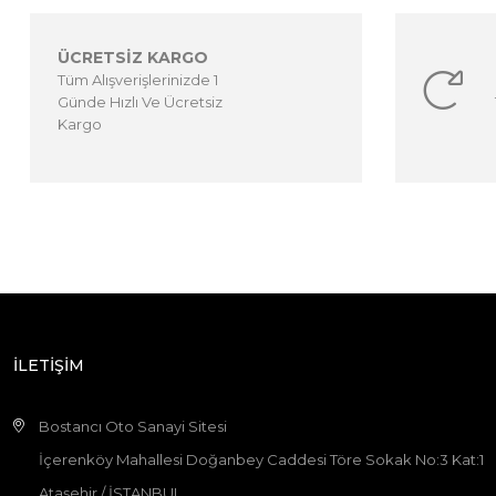
ÜCRETSİZ KARGO
Tüm Alışverişlerinizde 1
Günde Hızlı Ve Ücretsiz
Kargo
İLETİŞİM
Bostancı Oto Sanayi Sitesi
İçerenköy Mahallesi Doğanbey Caddesi Töre Sokak No:3 Kat:1
Ataşehir / İSTANBUL