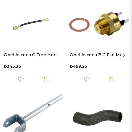
Opel Ascona C Fren Hortumu Arka 1981-1988 562321
Opel Ascona B C Fan Müşürü 1341002
₺345,36
₺499,25