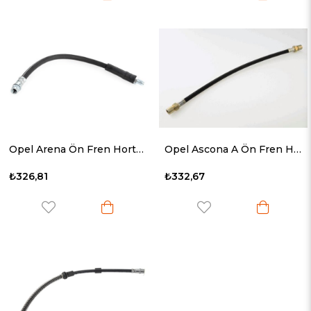
Opel Arena Ön Fren Hortumu 1997- 9120710
Opel Ascona A Ön Fren Hortumu 1970- 562444
₺326,81
₺332,67