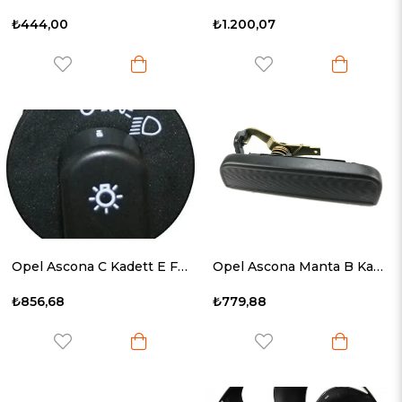
₺444,00
₺1.200,07
Opel Ascona C Kadett E Far Anahtarı 1982 Sonrası 1240134
Opel Ascona Manta B Kadett C Sol Ön Kapı Dış Kolu 138116
₺856,68
₺779,88