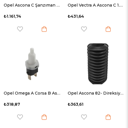
Opel Ascona C Şanzıman Takozu 1.3-1.6D 1981-1988 684185
Opel Vectra A Ascona C 1.8 Distribütör Kapağı 1988- 1211261
₺1.161,74
₺431,64
Opel Omega A Corsa B Ascona Geri Vites Müşürü 1994- 1240590
Opel Ascona 82- Direksiyon Körüğü Dizel 528-Dk
₺318,87
₺363,61