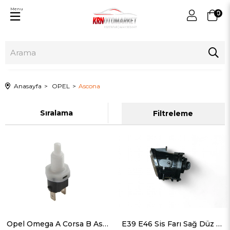
Menu
0
Anasayfa
OPEL
Ascona
Sıralama
Filtreleme
Opel Omega A Corsa B Ascona Geri Vites Müşürü 1994- 1240590
E39 E46 Sis Farı Sağ Düz Cam M-Tech-Füme 1997-2005 63177894018 S1