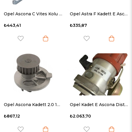
Opel Ascona C Vites Kolu 1981-2014 758405
Opel Astra F Kadett E Ascona C Radyatör Hortumu 1986- 1336268
₺443,41
₺335,87
Opel Ascona Kadett 2.0 1983 - Devirdaim 1334013
Opel Kadet E Ascona Distribütör 1981-1996 1211376
₺867,12
₺2.063,70