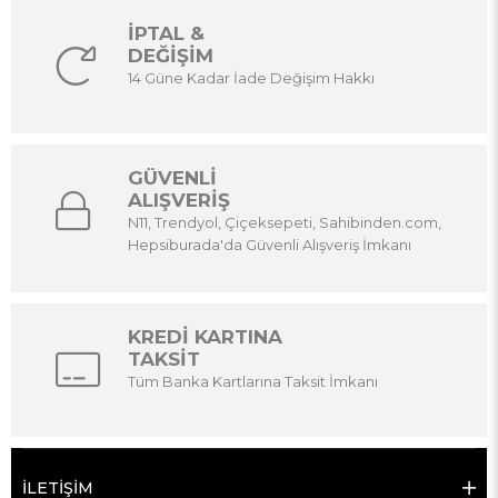
İPTAL &
DEĞİŞİM
14 Güne Kadar İade Değişim Hakkı
GÜVENLİ
ALIŞVERİŞ
N11, Trendyol, Çiçeksepeti, Sahibinden.com,
Hepsiburada'da Güvenli Alışveriş İmkanı
KREDİ KARTINA
TAKSİT
Tüm Banka Kartlarına Taksit İmkanı
İLETİŞİM