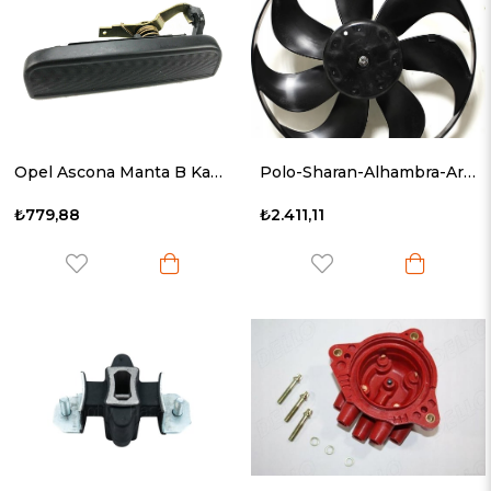
Opel Ascona Manta B Kadett C Sağ Ön Kapı Dış Kolu 138117
Polo-Sharan-Alhambra-Arosa Fan Motoru 1994 Sonrası 6N0959455D
₺779,88
₺2.411,11